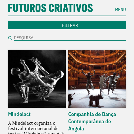
MENU
FILTRAR
Mindelact
Companhia de Dança
Contemporânea de
A Mindelact organiza o
Angola
festival internacional de
teatro “Mindelact”, que é já