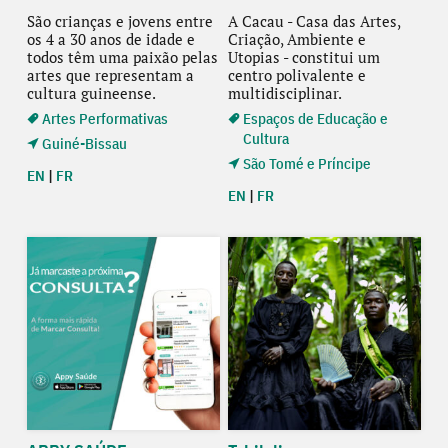
São crianças e jovens entre
A Cacau - Casa das Artes,
os 4 a 30 anos de idade e
Criação, Ambiente e
todos têm uma paixão pelas
Utopias - constitui um
artes que representam a
centro polivalente e
cultura guineense.
multidisciplinar.
Artes Performativas
Espaços de Educação e
Cultura
Guiné-Bissau
São Tomé e Príncipe
EN
|
FR
EN
|
FR