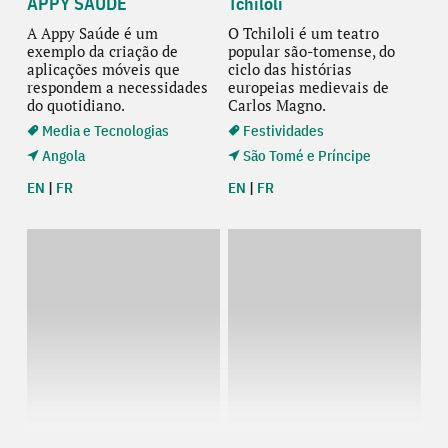
APPY SAÚDE
Tchiloli
A Appy Saúde é um
O Tchiloli é um teatro
exemplo da criação de
popular são-tomense, do
aplicações móveis que
ciclo das histórias
respondem a necessidades
europeias medievais de
do quotidiano.
Carlos Magno.
Media e Tecnologias
Festividades
Angola
São Tomé e Príncipe
EN
|
FR
EN
|
FR
Auto de Floripes
Musa&CO