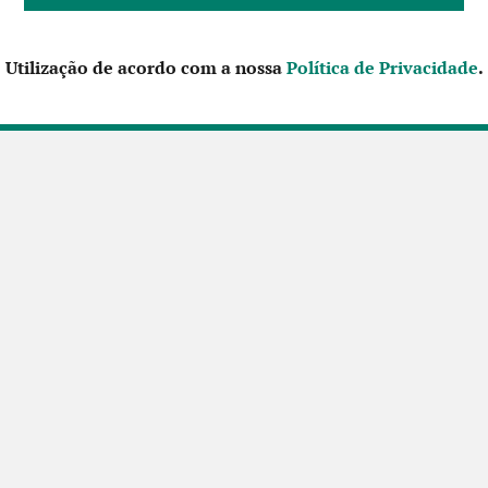
Utilização de acordo com a nossa
Política de Privacidade
.
CONTACTE-NOS
SIGA-NOS NO FACEBOOK
Futuros Criativos,
um projecto de
ACEP