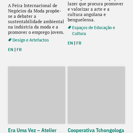
lazer que procura promover
A Feira Internacional de
e valorizar a arte e a
Negócios da Moda propõe-
cultura angolana e
se a debater a
benguelensa.
sustentabilidade ambiental
na indústria da moda e a
Espaços de Educação e
promover o emprego jovem.
Cultura
Design e Artefactos
EN
|
FR
EN
|
FR
Era Uma Vez – Atelier
Cooperativa Tchongologa