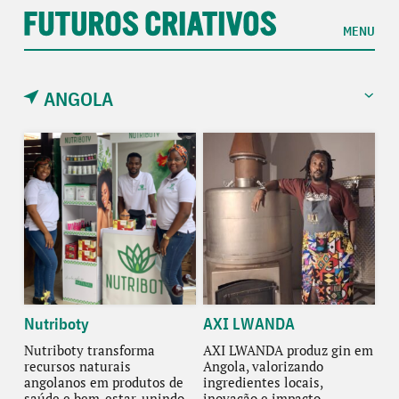
MENU
ANGOLA
Nutriboty
AXI LWANDA
Nutriboty transforma
AXI LWANDA produz gin em
recursos naturais
Angola, valorizando
angolanos em produtos de
ingredientes locais,
saúde e bem-estar, unindo
inovação e impacto