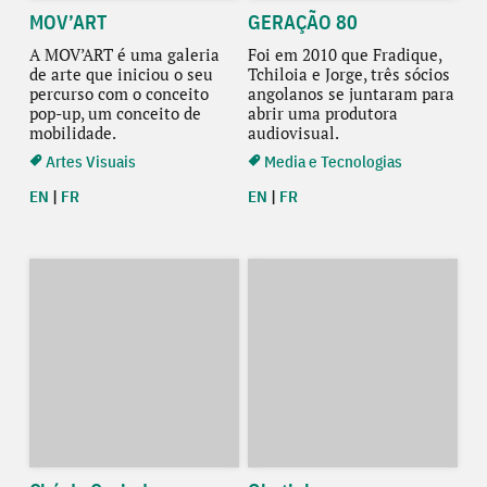
MOV’ART
GERAÇÃO 80
A MOV’ART é uma galeria
Foi em 2010 que Fradique,
de arte que iniciou o seu
Tchiloia e Jorge, três sócios
percurso com o conceito
angolanos se juntaram para
pop-up, um conceito de
abrir uma produtora
mobilidade.
audiovisual.
Artes Visuais
Media e Tecnologias
EN
|
FR
EN
|
FR