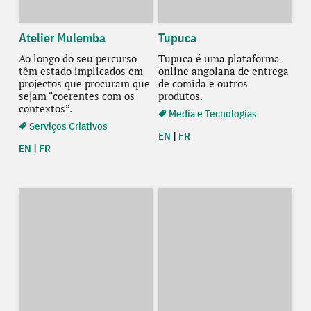
Atelier Mulemba
Tupuca
Ao longo do seu percurso
Tupuca é uma plataforma
têm estado implicados em
online angolana de entrega
projectos que procuram que
de comida e outros
sejam “coerentes com os
produtos.
contextos”.
Media e Tecnologias
Serviços Criativos
EN
|
FR
EN
|
FR