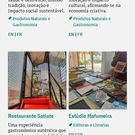
tradição, inovação e
cultural, afirmando-se na
impacto social sustentável.
economia criativa.
Produtos Naturais e
Produtos Naturais e
Gastronomia
Gastronomia
EN
|
FR
EN
|
FR
Restaurante Satiate
Estúdio Mafumeira
Uma experiência
Editoras e Livrarias
gastronómica autêntica que
EN
|
FR