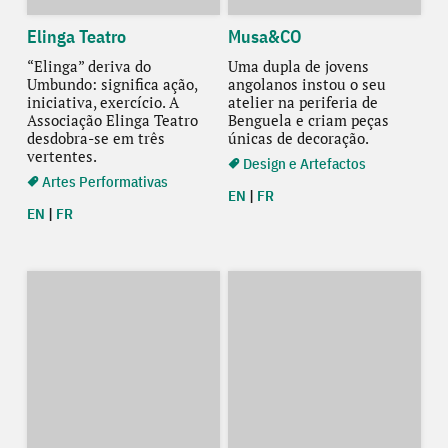
Elinga Teatro
Musa&CO
“Elinga” deriva do
Uma dupla de jovens
Umbundo: significa ação,
angolanos instou o seu
iniciativa, exercício. A
atelier na periferia de
Associação Elinga Teatro
Benguela e criam peças
desdobra-se em três
únicas de decoração.
vertentes.
Design e Artefactos
Artes Performativas
EN
|
FR
EN
|
FR