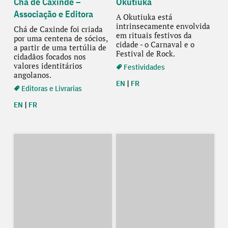
Chá de Caxinde –
Okutiuka
Associação e Editora
A Okutiuka está
intrinsecamente envolvida
Chá de Caxinde foi criada
em rituais festivos da
por uma centena de sócios,
cidade - o Carnaval e o
a partir de uma tertúlia de
Festival de Rock.
cidadãos focados nos
valores identitários
Festividades
angolanos.
EN
|
FR
Editoras e Livrarias
EN
|
FR