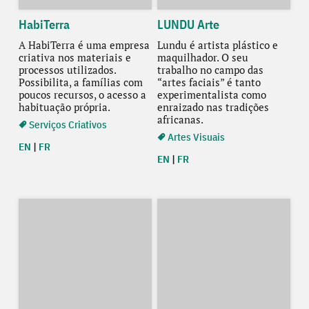
HabiTerra
LUNDU Arte
A HabiTerra é uma empresa
Lundu é artista plástico e
criativa nos materiais e
maquilhador. O seu
processos utilizados.
trabalho no campo das
Possibilita, a famílias com
“artes faciais” é tanto
poucos recursos, o acesso a
experimentalista como
habituação própria.
enraizado nas tradições
africanas.
Serviços Criativos
Artes Visuais
EN
|
FR
EN
|
FR