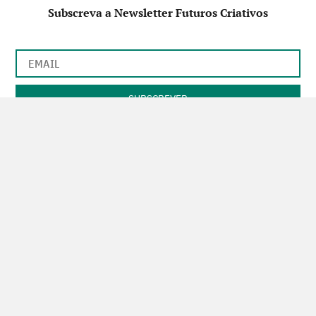
Subscreva a Newsletter Futuros Criativos
Utilização de acordo com a nossa
Política de Privacidade
.
CONTACTE-NOS
SIGA-NOS NO FACEBOOK