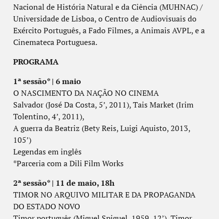
Nacional de História Natural e da Ciência (MUHNAC) /
Universidade de Lisboa, o Centro de Audiovisuais do
Exército Português, a Fado Filmes, a Animais AVPL, e a
Cinemateca Portuguesa.
PROGRAMA
1ª sessão* | 6 maio
O NASCIMENTO DA NAÇÃO NO CINEMA
Salvador (José Da Costa, 5’, 2011), Tais Market (Irim
Tolentino, 4’, 2011),
A guerra da Beatriz (Bety Reis, Luigi Aquisto, 2013,
105’)
Legendas em inglês
*Parceria com a Dili Film Works
2ª sessão* | 11 de maio, 18h
TIMOR NO ARQUIVO MILITAR E DA PROPAGANDA
DO ESTADO NOVO
Timor português (Miguel Spiguel, 1959, 12’), Timor