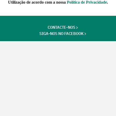
Utilização de acordo com a nossa
Política de Privacidade
.
CONTACTE-NOS
SIGA-NOS NO FACEBOOK
Futuros Criativos,
um projecto de
ACEP
Ação financiada
pela União Europeia