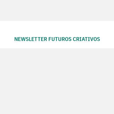
NEWSLETTER FUTUROS CRIATIVOS
Subscreva a Newsletter Futuros Criativos
Utilização de acordo com a nossa
Política de Privacidade
.
CONTACTE-NOS
SIGA-NOS NO FACEBOOK