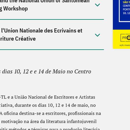
nd the National Union of Santomean
ing Workshop
l'Union Nationale des Ecrivains et
riture Créative
 dias 10, 12 e e 14 de Maio no Centro
e a União Nacional de Escritores e Artistas
iativa, durante os dias 10, 12 e 14 de maio, no
 oficina destina-se a escritores, profissionais na
e motivação na área da literatura infantojuvenil
ir métodos e técnicas para a produção literária,