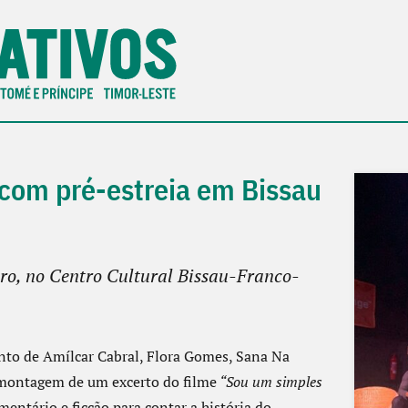
com pré-estreia em Bissau
bro, no Centro Cultural Bissau-Franco-
nto de Amílcar Cabral, Flora Gomes, Sana Na
 montagem de um excerto do filme
“Sou um simples
ntário e ficção para contar a história do