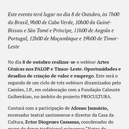
Este evento terá lugar no dia 8 de Outubro, às 7h00
do Brasil, 9h00 de Cabo Verde, 10h00 da Guiné-
Bissau e São Tomé e Príncipe, 11h00 de Angola e
Portugal, 12h00 de Moçambique e 19h00 de Timor-
Leste
No dia
8 de outubro realizar-se
o
webinar
Artes
Cénicas nos PALOP e Timor-Leste. Oportunidades e
desafios de criação de valor e emprego
. Este será o
segundo de um ciclo de três
webinars
dinamizados pelo
Camões, I.P., em colaboração com a Fundação Calouste
Gulbenkian, no âmbito do projecto PROCULTURA.
Contará com a participação de
Afonso Januário,
encenador teatral santomense e director da Casa da
Cultura,
Ector Diogenes Cassama,
coordenador do
grupo de dança tradicional guineense “Netos de