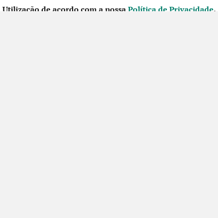
Utilização de acordo com a nossa
Política de Privacidade
.
CONTACTE-NOS
SIGA-NOS NO FACEBOOK
Futuros Criativos,
um projecto de
ACEP
Ação financiada
pela União Europeia