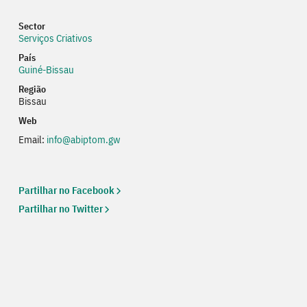
Sector
Serviços Criativos
País
Guiné-Bissau
Região
Bissau
Web
Email:
info@abiptom.gw
Web
Partilhar no Facebook
Partilhar no Twitter