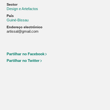
Sector
Design e Artefactos
País
Guiné-Bissau
Endereço electrónico
Web
artissal@gmail.com
Partilhar no Facebook
Partilhar no Twitter