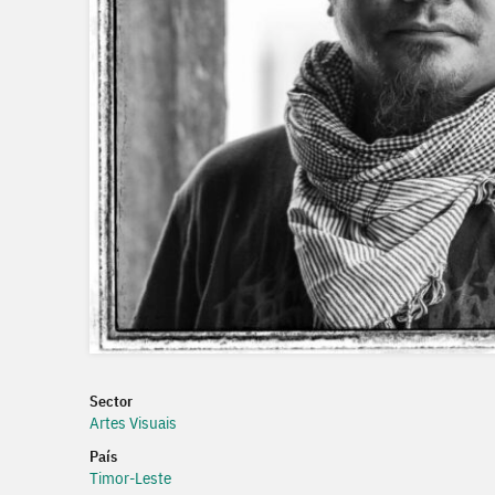
Sector
Artes Visuais
País
Timor-Leste