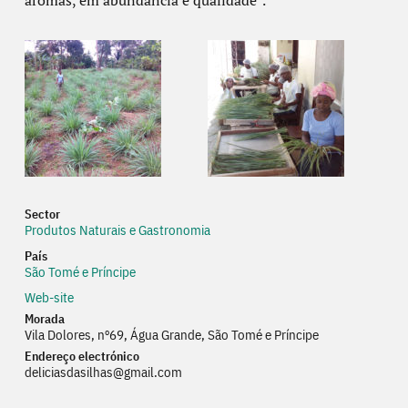
aromas, em abundância e qualidade”.
Sector
Produtos Naturais e Gastronomia
País
São Tomé e Príncipe
Web-site
Web
Morada
Vila Dolores, nº69, Água Grande, São Tomé e Príncipe
Endereço electrónico
deliciasdasilhas@gmail.com