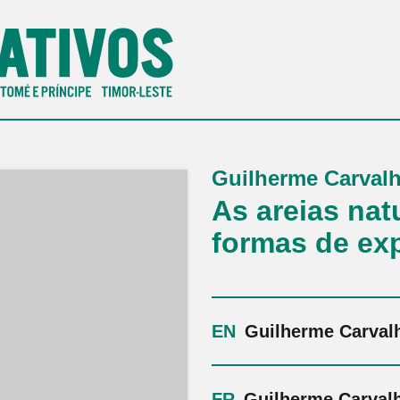
Guilherme Carval
As areias nat
formas de exp
Guilherme Carval
Guilherme Carval