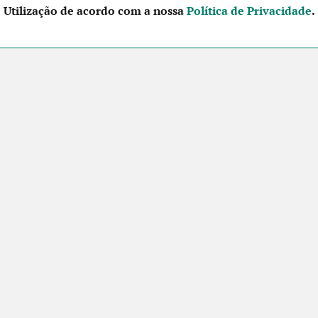
Utilização de acordo com a nossa
Política de Privacidade
.
CONTACTE-NOS
SIGA-NOS NO FACEBOOK
Futuros Criativos,
um projecto de
ACEP
Ação financiada
pela União Europeia