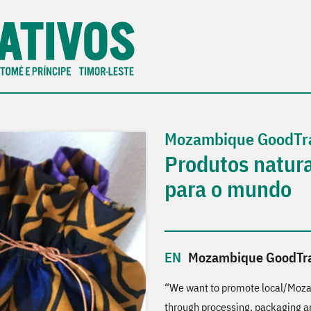
Mozambique GoodTr
Produtos natu
para o mundo
Mozambique GoodTr
“We want to promote local/Mozam
through processing, packaging an