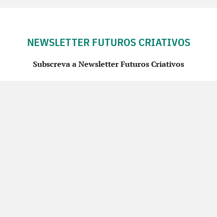
NEWSLETTER FUTUROS CRIATIVOS
Subscreva a Newsletter Futuros Criativos
Utilização de acordo com a nossa
Política de Privacidade
.
CONTACTE-NOS
SIGA-NOS NO FACEBOOK