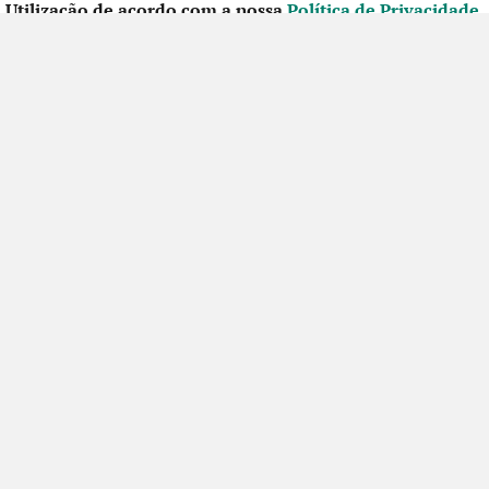
Utilização de acordo com a nossa
Política de Privacidade
.
CONTACTE-NOS
SIGA-NOS NO FACEBOOK
Futuros Criativos,
um projecto de
ACEP
Ação financiada
pela União Europeia