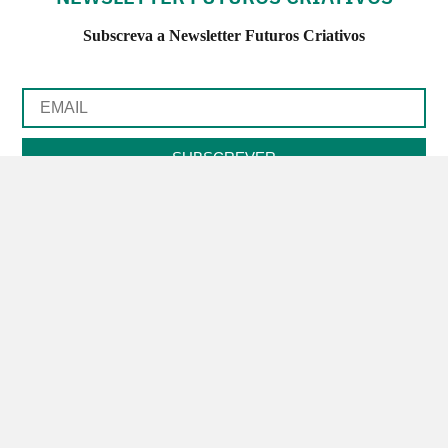
Subscreva a Newsletter Futuros Criativos
Utilização de acordo com a nossa
Política de Privacidade
.
CONTACTE-NOS
SIGA-NOS NO FACEBOOK