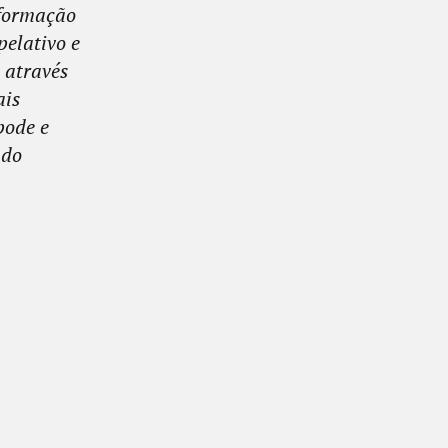
sformação
elativo e
 através
ais
pode e
ado