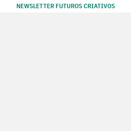
NEWSLETTER FUTUROS CRIATIVOS
Subscreva a Newsletter Futuros Criativos
Utilização de acordo com a nossa
Política de Privacidade
.
CONTACTE-NOS
SIGA-NOS NO FACEBOOK
ativos,
Ação financiada
Ação cofin