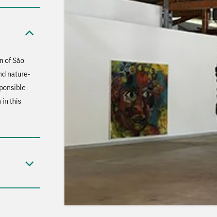
on of São
nd nature-
sponsible
in this