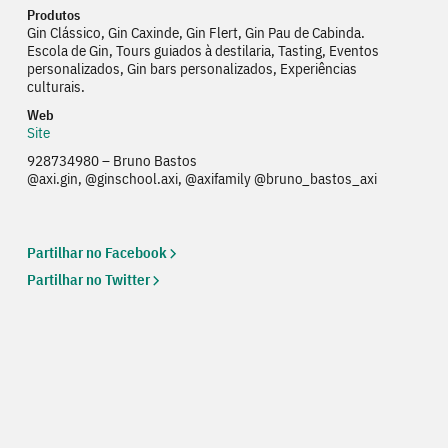
Produtos
Gin Clássico, Gin Caxinde, Gin Flert, Gin Pau de Cabinda.
Escola de Gin, Tours guiados à destilaria, Tasting, Eventos
personalizados, Gin bars personalizados, Experiências
culturais.
Web
Site
928734980 – Bruno Bastos
Web
@axi.gin, @ginschool.axi, @axifamily @bruno_bastos_axi
Partilhar no Facebook
Partilhar no Twitter