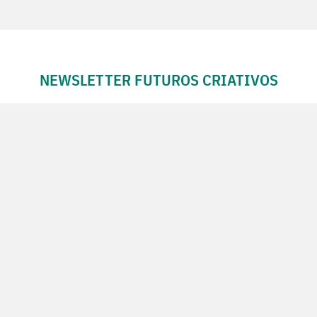
NEWSLETTER FUTUROS CRIATIVOS
Subscreva a Newsletter Futuros Criativos
Utilização de acordo com a nossa
Política de Privacidade
.
CONTACTE-NOS
SIGA-NOS NO FACEBOOK