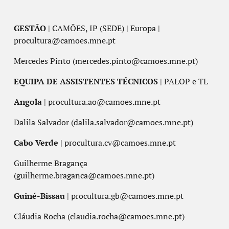
GESTÃO
| CAMÕES, IP (SEDE) | Europa |
procultura@camoes.mne.pt
Mercedes Pinto (mercedes.pinto@camoes.mne.pt)
EQUIPA DE ASSISTENTES TÉCNICOS
| PALOP e TL
Angola
| procultura.ao@camoes.mne.pt
Dalila Salvador (dalila.salvador@camoes.mne.pt)
Cabo Verde
| procultura.cv@camoes.mne.pt
Guilherme Bragança
(guilherme.braganca@camoes.mne.pt)
Guiné-Bissau
| procultura.gb@camoes.mne.pt
Cláudia Rocha (claudia.rocha@camoes.mne.pt)