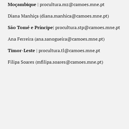
Moçambique
| procultura.mz@camoes.mne.pt
Diana Manhiça (diana.manhica@camoes.mne.pt)
São Tomé e Príncipe
| procultura.stp@camoes.mne.pt
Ana Ferreira (ana.sanogueira@camoes.mne.pt)
Timor-Leste
| procultura.tl@camoes.mne.pt
Filipa Soares (mfilipa.soares@camoes.mne.pt)