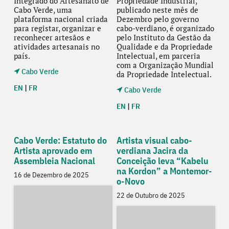
Integrado do Artesanato de
Propriedade Industrial,
Cabo Verde, uma
publicado neste mês de
plataforma nacional criada
Dezembro pelo governo
para registar, organizar e
cabo-verdiano, é organizado
reconhecer artesãos e
pelo Instituto da Gestão da
atividades artesanais no
Qualidade e da Propriedade
país.
Intelectual, em parceria
com a Organização Mundial
Cabo Verde
da Propriedade Intelectual.
EN
|
FR
Cabo Verde
EN
|
FR
Cabo Verde: Estatuto do
Artista visual cabo-
Artista aprovado em
verdiana Jacira da
Assembleia Nacional
Conceição leva “Kabelu
na Kordon” a Montemor-
16 de Dezembro de 2025
o-Novo
22 de Outubro de 2025