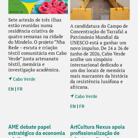
Sete artesãs de três ilhas
estão reunidas numa
A candidatura do Campo de
residência criativa de
Concentração do Tarrafal a
quatro semanas na cidade
Património Mundial da
do Mindelo. O projeto “Nha
UNESCO está a ganhar um
Rede – escuta e criação
novo impulso. De 24 a 26 de
têxtil comunitária em Cabo
junho de 2026, Cabo Verde
Verde” junta artesanato
acolhe um simpósio
têxtil, memória e
internacional dedicado a
investigação académica.
um dos locais de memória
mais marcantes da história
Cabo Verde
da resistência lusófona e
africana.
EN
|
FR
Cabo Verde
EN
|
FR
AME debate papel
ArtCultura Nexus apoia
estratégico da economia
profissionalização de